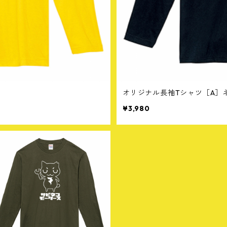
オリジナル長袖Tシャツ［A］
¥3,980