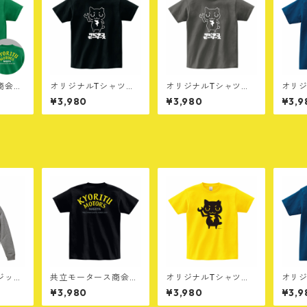
商会ロ
オリジナルTシャツ
オリジナルTシャツ
オリジ
］グリ
［A］ブラック
［A］チャコール
［A］
¥3,980
¥3,980
¥3,9
ジップ
共立モータース商会T
オリジナルTシャツ
オリジ
グレー
シャツ［C］ブラック
［B］イエロー
［E］
¥3,980
¥3,980
¥3,9