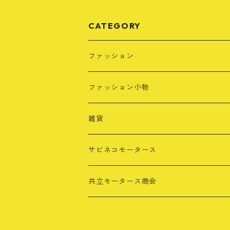
CATEGORY
ファッション
Tシャツ
ファッション小物
長袖Tシャツ
レザーキーホルダー
雑貨
パーカー・スウェット
タオル
サビネコモータース
カラー別
キャップ
共立モータース商会
ブラック