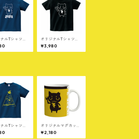
ナルTシャツ
オリジナルTシャツ
インディゴ
［B］ブラック
80
¥3,980
ナルTシャツ
オリジナルマグカップ
インディゴ
［A］
80
¥2,180