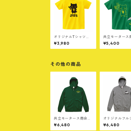
オリジナルTシャツ
共立モータース
［A］イエロー
ゴ×サビネコ[F
¥3,980
¥5,400
ーン
その他の商品
共立モータース商会フ
オリジナルフル
ルジップパーカー
パーカー［D］
¥6,480
¥6,480
［A］グリーン