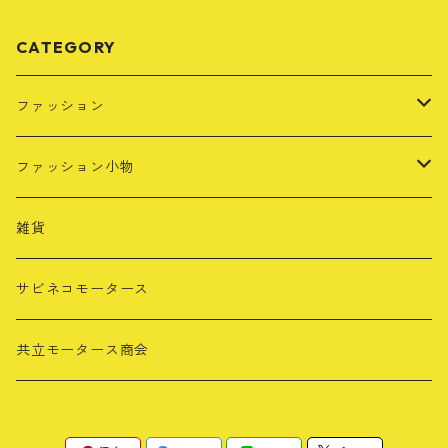
CATEGORY
ファッション
Tシャツ
ファッション小物
長袖Tシャツ
レザーキーホルダー
雑貨
パーカー・スウェット
タオル
サビネコモータース
カラー別
キャップ
共立モータース商会
ブラック