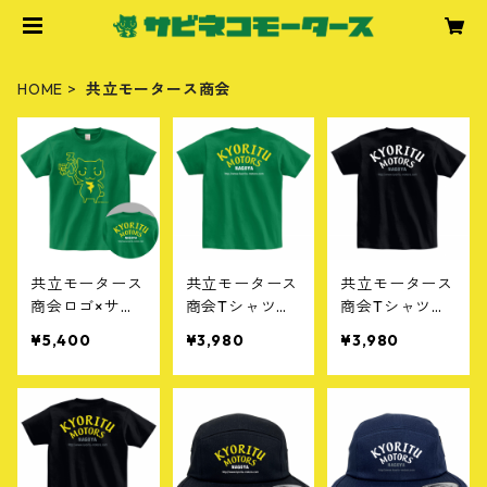
HOME
共立モータース商会
共立モータース
共立モータース
共立モータース
商会ロゴ×サビ
商会Tシャツ
商会Tシャツ
ネコ[F］グリー
［A］グリーン
［B］ブラック
¥5,400
¥3,980
¥3,980
ン