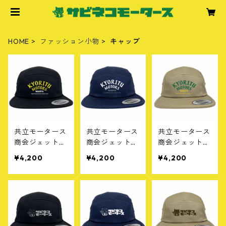
HOME
ファッション小物
キャップ
共立モータース
共立モータース
共立モータース
商会ジェットキ
商会ジェットキ
商会ジェットキ
ャップ［A］ブ
ャップ［B］ネ
ャップ［C］カ
¥4,200
¥4,200
¥4,200
ラック
イビー
ーキ