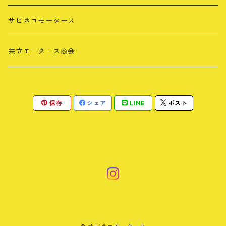
パーカー・スウェット
タオル
サビネコモータース
カラー別
キャップ
共立モータース商会
ブラック
保存
シェア
LINE
ポスト
ネイビー
グレー
グリーン
イエロー
カーキ