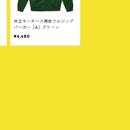
ー
共立モータース商会フルジップ
パーカー［A］グリーン
¥6,480