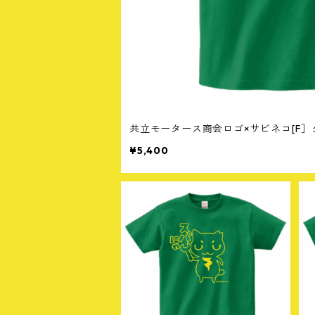
共立モータース商会ロゴ×サビネコ[F］
¥5,400