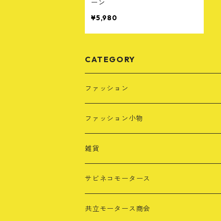
ーン
¥5,980
CATEGORY
ファッション
Tシャツ
ファッション小物
長袖Tシャツ
レザーキーホルダー
雑貨
パーカー・スウェット
タオル
サビネコモータース
カラー別
キャップ
共立モータース商会