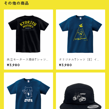
その他の商品
共立モータース商会Tシャツ
オリジナルTシャツ［E］イン
［C］ブラック
ディゴ
¥3,980
¥3,980