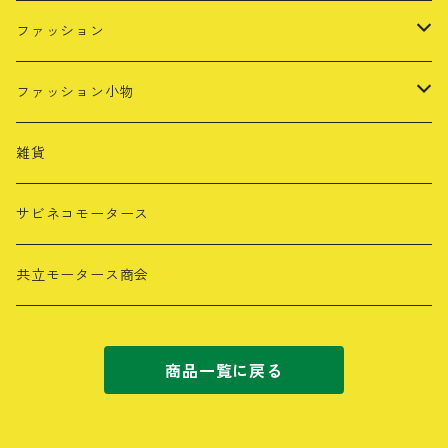
ファッション
Tシャツ
ファッション小物
長袖Tシャツ
レザーキーホルダー
雑貨
パーカー・スウェット
タオル
サビネコモータース
カラー別
キャップ
共立モータース商会
ブラック
商品一覧に戻る
ネイビー
グレー