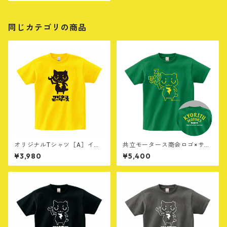
同じカテゴリの商品
オリジナルTシャツ［A］イエ
共立モータース商会ロゴ×サビ
ロー
ネコ[F］グリーン
¥3,980
¥5,400