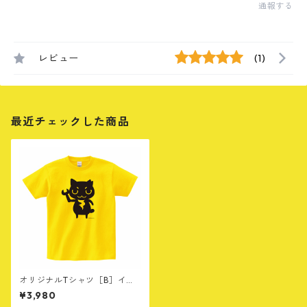
通報する
レビュー
(1)
最近チェックした商品
オリジナルTシャツ［B］イエ
ロー
¥3,980