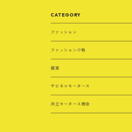
CATEGORY
ファッション
Tシャツ
ファッション小物
長袖Tシャツ
レザーキーホルダー
雑貨
パーカー・スウェット
タオル
サビネコモータース
カラー別
キャップ
共立モータース商会
ブラック