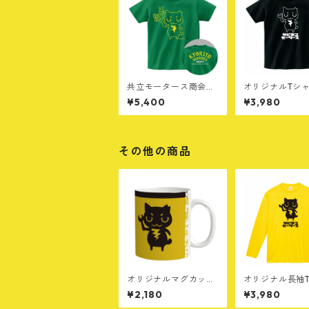
共立モータース商会ロ
オリジナルTシ
ゴ×サビネコ[F］グリ
［A］ブラック
¥5,400
¥3,980
ーン
その他の商品
オリジナルマグカップ
オリジナル長袖
［A］
ツ［A］イエロ
¥2,180
¥3,980