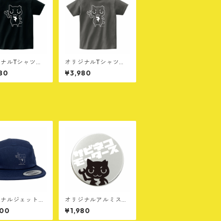
ナルTシャツ
オリジナルTシャツ
ブラック
［B］チャコール
80
¥3,980
ジナルジェットキ
オリジナルアルミスク
［F］ネイビー
リュー缶［A］
200
¥1,980